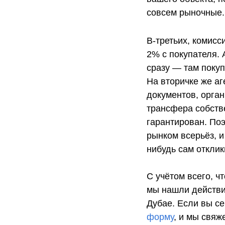
совсем рыночные.
В-третьих, комисс
2% с покупателя. 
сразу — там покуп
На вторичке же аг
документов, орган
трансфера собстве
гарантирован. По
рынком всерьёз, и
нибудь сам отклик
С учётом всего, ч
мы нашли действи
Дубае. Если вы се
форму
, и мы свяж