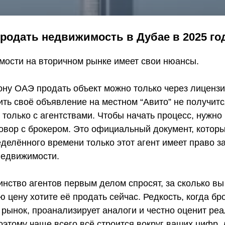
родать недвижимость в Дубае в 2025 го
ости на вторичном рынке имеет свои нюансы.
ону ОАЭ продать объект можно только через лицензи
ть своё объявление на местном “Авито” не получится
только с агентствами. Чтобы начать процесс, нужно
овор с брокером. Это официальный документ, которы
еделённого времени только этот агент имеет право з
недвижимости.
нство агентов первым делом спросят, за сколько вы 
ую цену хотите её продать сейчас. Редкость, когда бр
 рынок, проанализирует аналоги и честно оценит ре
оэтому чаще всего всё строится вокруг ваших цифр, 