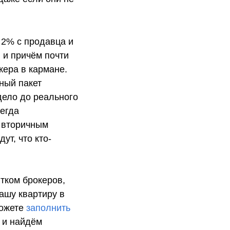
 2% с продавца и
, и причём почти
кера в кармане.
ный пакет
дело до реального
сегда
я вторичным
ут, что кто-
ятком брокеров,
ашу квартиру в
можете
заполнить
 и найдём