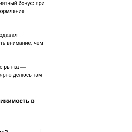
иятный бонус: при
формление
родавал
ить внимание, чем
 с рынка —
лярно делюсь там
вижимость в