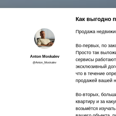
Как выгодно п
Продажа недвижим
Во-первых, по зак
Просто так выложи
Anton Moskalev
сервисы работают 
@Anton_Moskalev
эксклюзивный дог
что в течение опр
продажей вашей 
Во-вторых, больши
квартиру и за как
возьмётся изучать
вашего объекта, п