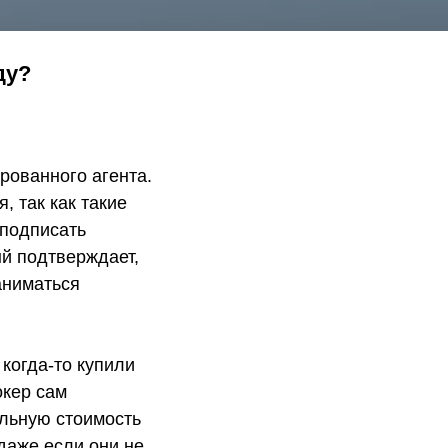
ду?
рованного агента.
, так как такие
 подписать
й подтверждает,
аниматься
когда-то купили
окер сам
альную стоимость
даже если они не