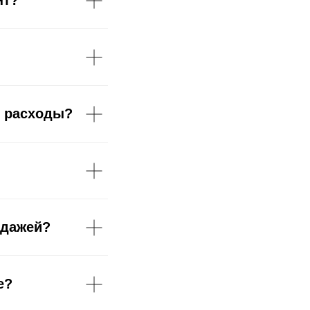
нт?
и расходы?
одажей?
е?